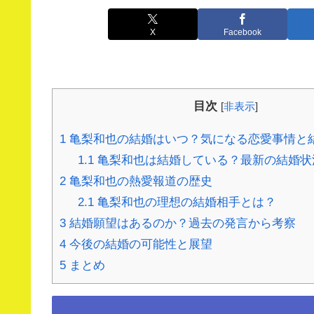
X
Facebook
目次
[
非表示
]
1
亀梨和也の結婚はいつ？気になる恋愛事情と
1.1
亀梨和也は結婚している？最新の結婚状
2
亀梨和也の熱愛報道の歴史
2.1
亀梨和也の理想の結婚相手とは？
3
結婚願望はあるのか？過去の発言から考察
4
今後の結婚の可能性と展望
5
まとめ