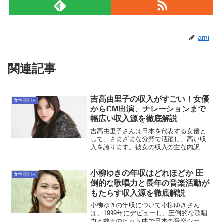
ami
関連記事
吉高由里子の収入がすごい！女優
女性芸能人
からCM出演、ナレーションまで
幅広い収入源を徹底解説
吉高由里子さんは日本を代表する女優と
して、さまざまな分野で活躍し、高い収
入を誇ります。彼女の収入の主な内訳と
その背景を詳しく見ていきましょう。吉
高由里子の年収はどれくらい？2024年現
在、吉高さんの推定年収は5億円を超える
小柳ゆきの年収はどれほどか 圧
女性芸能人
とされています。主...
倒的な歌唱力と長年の音楽活動が
もたらす収入源を徹底解説
小柳ゆきの年収について小柳ゆきさん
は、1999年にデビューし、圧倒的な歌唱
力と数々のヒット曲で日本の音楽シーン