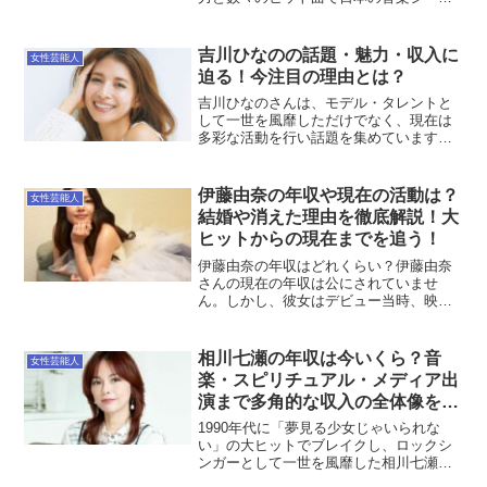
を彩ってきました。彼女の年収は、音楽
活動を中心に多岐にわたる収入源から成
り立っており、そのキャリアの長さや継
吉川ひなのの話題・魅力・収入に
女性芸能人
続的な人気が収入に大き...
迫る！今注目の理由とは？
吉川ひなのさんは、モデル・タレントと
して一世を風靡しただけでなく、現在は
多彩な活動を行い話題を集めています。
彼女の魅力や収入に関して、さまざまな
角度から深掘りしていきます。その活動
内容や魅力の根源を探りながら、彼女が
伊藤由奈の年収や現在の活動は？
女性芸能人
なぜこれほどまでに多くの...
結婚や消えた理由を徹底解説！大
ヒットからの現在までを追う！
伊藤由奈の年収はどれくらい？伊藤由奈
さんの現在の年収は公にされていませ
ん。しかし、彼女はデビュー当時、映画
『NANA』の劇中歌「ENDLESS
STORY」で大ヒットを記録し、NHK紅白
歌合戦にも出場するほどの知名度を得ま
相川七瀬の年収は今いくら？音
女性芸能人
した。その後も様々...
楽・スピリチュアル・メディア出
演まで多角的な収入の全体像を徹
底解説！
1990年代に「夢見る少女じゃいられな
い」の大ヒットでブレイクし、ロックシ
ンガーとして一世を風靡した相川七瀬さ
ん。現在もアーティスト活動を継続する