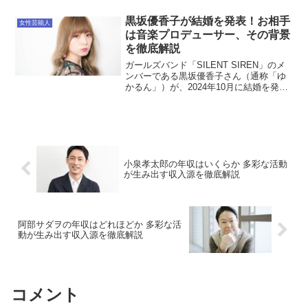
一方で、テレビ・ラジオ出演や執筆活
動、さらにはスピリチュアル分野への展
黒坂優香子が結婚を発表！お相手
女性芸能人
開など、多方面での活躍が...
は音楽プロデューサー、その背景
を徹底解説
ガールズバンド「SILENT SIREN」のメ
ンバーである黒坂優香子さん（通称「ゆ
かるん」）が、2024年10月に結婚を発表
しました。ファンにとって嬉しいニュー
スとなった彼女の結婚について、詳しく
解説します。どのように結婚を発表した
のか？黒...
小泉孝太郎の年収はいくらか 多彩な活動
が生み出す収入源を徹底解説
阿部サダヲの年収はどれほどか 多彩な活
動が生み出す収入源を徹底解説
コメント