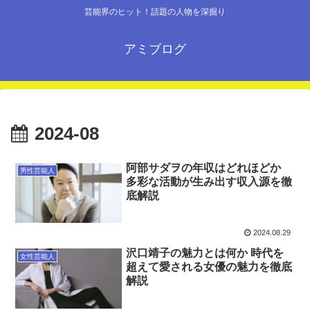
芸能界のヒット！話題の人物を深掘り
アミブログ
2024-08
阿部サダヲの年収はどれほどか
男性芸能人
多彩な活動が生み出す収入源を徹
底解説
2024.08.29
沢口靖子の魅力とは何か 時代を
女性芸能人
超えて愛される女優の魅力を徹底
解説