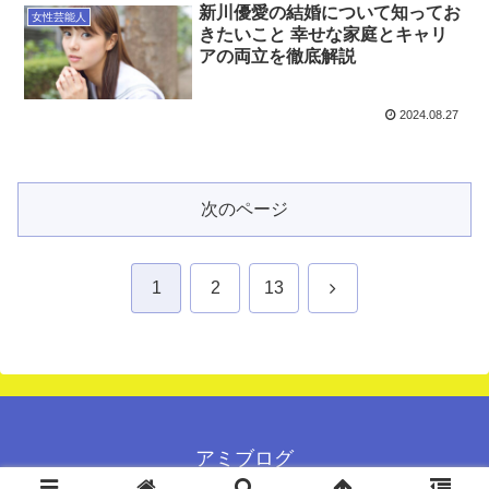
新川優愛の結婚について知ってお
女性芸能人
きたいこと 幸せな家庭とキャリ
アの両立を徹底解説
2024.08.27
次のページ
次
1
2
13
へ
アミブログ