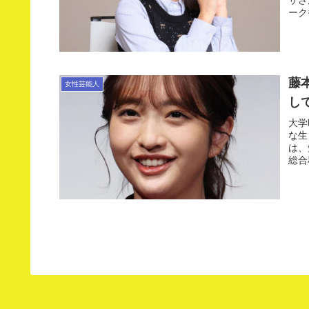
ーク
藤
女性芸能人
し
大学
な生
は、
総合