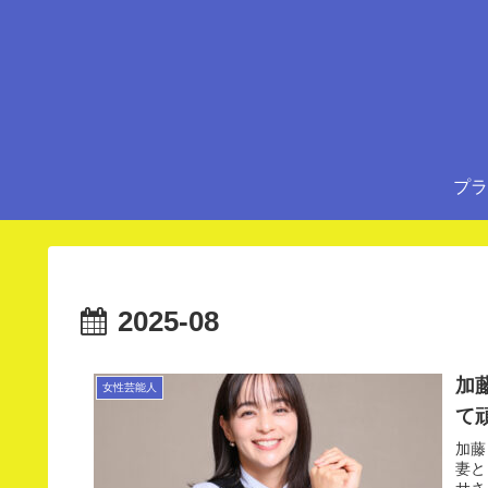
プラ
2025-08
加
女性芸能人
て
加藤
妻と
サさ