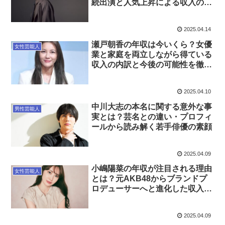
続出演と人気上昇による収入の実
態を徹底解説
2025.04.14
瀬戸朝香の年収は今いくら？女優
女性芸能人
業と家庭を両立しながら得ている
収入の内訳と今後の可能性を徹底
解説
2025.04.10
中川大志の本名に関する意外な事
男性芸能人
実とは？芸名との違い・プロフィ
ールから読み解く若手俳優の素顔
2025.04.09
小嶋陽菜の年収が注目される理由
女性芸能人
とは？元AKB48からブランドプ
ロデューサーへと進化した収入構
造を徹底解説
2025.04.09