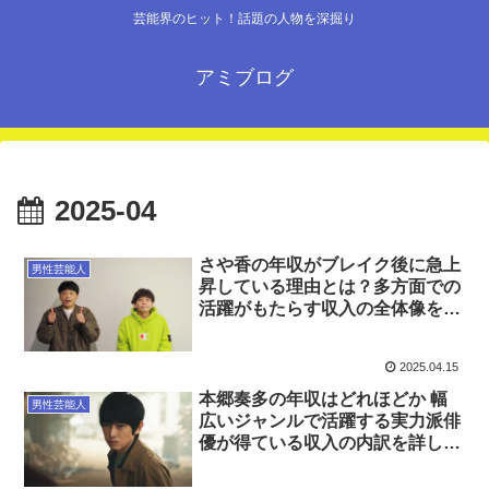
芸能界のヒット！話題の人物を深掘り
アミブログ
2025-04
さや香の年収がブレイク後に急上
男性芸能人
昇している理由とは？多方面での
活躍がもたらす収入の全体像を徹
底解説
2025.04.15
本郷奏多の年収はどれほどか 幅
男性芸能人
広いジャンルで活躍する実力派俳
優が得ている収入の内訳を詳しく
解説