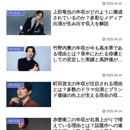
2025.04.15
上田竜也の年収がどのように構成
男性芸能人
されているのか？多彩なメディア
出演が生み出す収入を解説
2025.04.15
竹野内豊の年収が今も高水準であ
男性芸能人
る理由とは？長年にわたる俳優と
しての安定した実績と高評価が支
える収入を解説
2025.04.14
町田啓太の年収が注目される理由
男性芸能人
とは？多数のドラマ出演とブラン
ド価値の向上が支える現在の収入
の詳細を徹底解説
2025.04.14
赤楚衛二の年収が右肩上がりで増
男性芸能人
えている理由とは？話題作への連