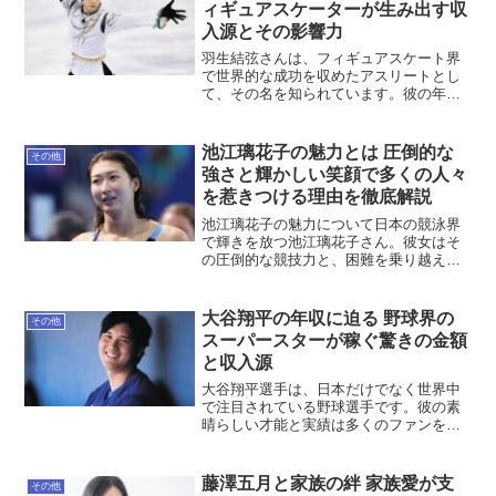
ィギュアスケーターが生み出す収
入源とその影響力
羽生結弦さんは、フィギュアスケート界
で世界的な成功を収めたアスリートとし
て、その名を知られています。彼の年収
は、競技活動だけでなく、さまざまな分
野での活動によっても成り立っていま
す。今回は、羽生結弦さんの年収に焦点
池江璃花子の魅力とは 圧倒的な
その他
を当て、その収入源について...
強さと輝かしい笑顔で多くの人々
を惹きつける理由を徹底解説
池江璃花子の魅力について日本の競泳界
で輝きを放つ池江璃花子さん。彼女はそ
の圧倒的な競技力と、困難を乗り越える
強さで、多くの人々の心をつかんでいま
す。今回は、池江璃花子さんの魅力につ
いて、その理由を詳しく解説します。圧
大谷翔平の年収に迫る 野球界の
その他
倒的な競技力と実績池江璃...
スーパースターが稼ぐ驚きの金額
と収入源
大谷翔平選手は、日本だけでなく世界中
で注目されている野球選手です。彼の素
晴らしい才能と実績は多くのファンを魅
了し、その年収も大変注目されていま
す。今回は、大谷翔平選手の年収につい
て詳しく掘り下げていきます。大谷翔平
藤澤五月と家族の絆 家族愛が支
その他
のプロフィールと経歴大谷翔...