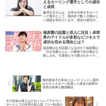
えるカーリング選手としての成功
と成長
藤澤五月さんは、日本を代表するカーリ
ング選手として、国内外で数々の輝かし
い成績を収めています。彼女の成功の背
景には、家族との深い絆があると言われ
ています。今回は、藤澤五月さんと家族
の関係について詳しく見ていきます。藤
福原愛の話題と収入に注目！卓球
その他
澤五月の家族構成とその背...
界のアイドルが多彩なビジネスで
成功を収める理由とは？
福原愛はなぜ話題になるのか？福原愛は
「泣き虫愛ちゃん」の愛称で幼少期から
親しまれ、引退後もその愛されキャラク
ターで多くの話題を呼んでいます。近年
は、中国でのビジネス活動が活発で、
SNSでもファンとのコミュニケーション
を楽しむ姿が多く見られま...
陣内貴美子の本名とは バドミントン選手
からキャスターへ転身した彼女の経歴や
名前の由来も徹底解説
中川安奈の収入はどれくらい？アナウン
サーとしての年収や収入源 フリー転身の