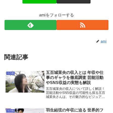
amiをフォローする
ami
関連記事
五百城茉央の収入とは 年収や仕
その他
事のギャラを徹底調査 芸能活動
やSNS収益の実態も解説
五百城茉央の収入について詳しく解説！
芸能活動やSNS収益の可能性も探る五百
城茉央さんは、その魅力的なビジュアル
と高い実力で多くのファンを魅了してい
る芸能人です。そんな彼女の収入はどの
ように成り立っているのでしょうか。こ
羽生結弦の年収に迫る 世界的フ
その他
こでは、五百城茉央さん...