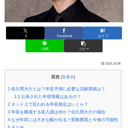
X
Facebook
はてブ
LINE
コピー
2025.10.08
目次
[
非表示
]
1
佐久間大介とは？年収予測に必要な活動実績は？
1.1
公表された年収情報はあるの？
2
ネット上で言われる年収推定はいくら？
3
年収を構成する収入源は何か？佐久間大介の場合
4
なぜ年収には大きな幅が出る？変動要因と今後の可能性
5
まとめ