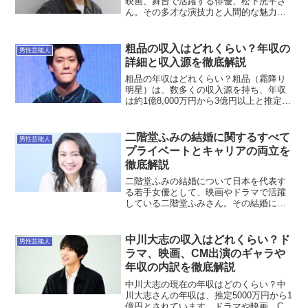
映画、舞台で活躍する俳優、松下洸平さ
ん。その多才な演技力と人間的な魅力で
多くのファンを魅了しています。今回
は、松下洸平さんが持つ魅力について、
詳しく解説します。幅広い演技力松下洸
粗品の収入はどれくらい？年収の
男性芸能人
平さんの最大の魅力の一つは...
詳細と収入源を徹底解説
粗品の年収はどれくらい？粗品（霜降り
明星）は、数多くの収入源を持ち、年収
は約1億8,000万円から3億円以上と推定さ
れています。彼の収益は、テレビ出演、
CM、ラジオ、YouTubeなどの多方面にわ
たる活動により成り立っています。テレ
二階堂ふみの結婚に関するすべて
男性芸能人
ビ出演に...
プライベートとキャリアの両立を
徹底解説
二階堂ふみの結婚について日本を代表す
る若手女優として、映画やドラマで活躍
している二階堂ふみさん。その結婚に関
して、多くのファンが注目しています。
今回は、二階堂ふみさんの結婚につい
て、その背景や影響、今後の展望につい
中川大志の収入はどれくらい？ド
男性芸能人
て詳しく解説します。結婚相...
ラマ、映画、CM出演のギャラや
年収の内訳を徹底解説
中川大志の現在の年収はどのくらい？中
川大志さんの年収は、推定5000万円から1
億円とされています。ドラマや映画、CM