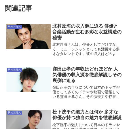
関連記事
北村匠海の収入源に迫る 俳優と
男性芸能人
音楽活動が生む多彩な収益構造の
秘密
北村匠海さんは、俳優としてだけでな
く、ミュージシャンとしても活躍する多
才なタレントです。彼の収入はどのよう
に成り立っているのでしょうか。今回
は、北村匠海さんの収入源について詳し
く解説します。俳優業での出演料が主要
窪田正孝の年収はどれほどか 人
男性芸能人
な収入源北村匠海さんの収入の...
気俳優の収入源を徹底解説しその
裏側に迫る
窪田正孝の年収について日本のトップ俳
優として多くのドラマや映画で活躍して
いる窪田正孝さん。その演技力や存在感
が高く評価されており、彼の年収も非常
に高額であることが予想されます。今回
は、窪田正孝さんの年収について、詳細
松下洸平の魅力とは何か 多才な
男性芸能人
に分析していきます。ドラ...
俳優が持つ独自の魅力を徹底解説
松下洸平の魅力について日本のドラマや