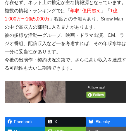
存在せず、ネット上の推定が主な情報源となっています。
複数の情報・ランキングでは「
年収1億円超え
」「
1億
1,000万〜1億5,000万
」程度との予測もあり、Snow Man
の中で高収入の部類に入る見方があります。
彼の多様な活動—グループ、映画・ドラマ出演、CM、ラ
ジオ番組、配信収入など—を考慮すれば、その年収水準は
十分に妥当性があります。
今後の出演作・契約状況次第で、さらに高い収入を達成す
る可能性も大いに期待できます。
Follow me!
Facebook
X
Bluesky