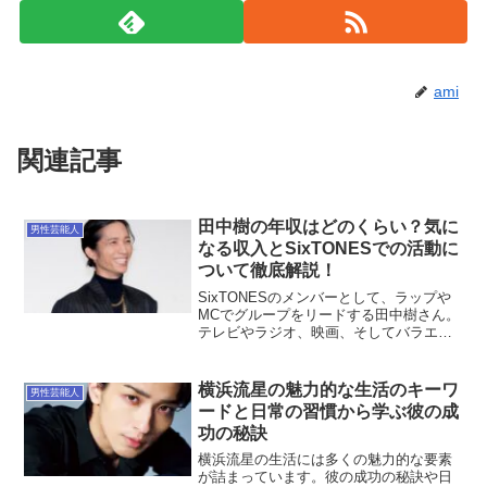
ami
関連記事
田中樹の年収はどのくらい？気に
男性芸能人
なる収入とSixTONESでの活動に
ついて徹底解説！
SixTONESのメンバーとして、ラップや
MCでグループをリードする田中樹さん。
テレビやラジオ、映画、そしてバラエテ
ィ番組での活躍も目覚ましい彼の年収
は、ファンの間でもよく話題になりま
す。今回は、田中樹さんの年収や仕事に
横浜流星の魅力的な生活のキーワ
男性芸能人
ついて詳しく掘り下げ...
ードと日常の習慣から学ぶ彼の成
功の秘訣
横浜流星の生活には多くの魅力的な要素
が詰まっています。彼の成功の秘訣や日