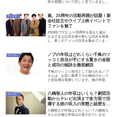
常の習慣について詳しく見ていきましょ
う。早朝のルーティン横浜流星は早起き
を心掛けています。朝早く起きること
で、一日を効率的に過ごすことができる
嵐、25周年の活動再開が話題！新
男性芸能人
と信じています。早朝の時間...
会社設立やライブ上映イベントで
ファンを魅了
2024年でデビュー25周年を迎えた嵐が、
さまざまな記念企画や新たな試みを発表
し、多くのファンの注目を集めていま
す。ここでは、嵐の最新ニュースや話題
の活動について詳しく解説します。5人で
新会社を設立した理由は？2024年4月、嵐
ノブの年収はどれくらい千鳥のツ
男性芸能人
のメンバー5...
ッコミ担当が手にする驚きの金額
と成功の秘訣を徹底解説
千鳥のツッコミ担当として知られるノブ
さんは、お笑い業界でその独自のセンス
と存在感を発揮しています。彼の年収は
一体どれほどのものなのでしょうか。こ
の記事では、ノブさんの収入の内訳や彼
の成功の背景、そして今後の展望につい
八嶋智人の年収はいくら？劇団活
男性芸能人
て詳しく解説します。ノブ...
動からテレビ出演まで多方面で活
躍する彼の収入の実態と経歴を徹
底調査！
八嶋智人の年収はどれくらい？八嶋智人
さんの正確な年収は公表されていませ