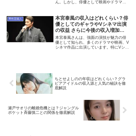
ん。しかし、俳優として映画やドラマ、
舞台、バラエティー番組に幅広く出演し
ており、収入の柱が多いため、年収は数
千万円以上になるのではないかと考えら
本宮泰風の収入はどれくらい？俳
男性芸能人
れます。多方面で活動してい...
優としてのギャラやVシネマ出演
の収益 さらに今後の収入増加の
可能性も考察
本宮泰風さんは、強面の演技が魅力の俳
優として知られ、多くのドラマや映画、V
シネマ作品に出演しています。特にVシネ
マ業界では圧倒的な存在感を誇り、多く
のファンを魅了しています。そんな彼の
収入はどれくらいなのか、どのような収
益源があるのか気にな...
ちとせよしのの年収はどれくらい？グラ
ビアアイドルの収入源と人気の秘訣を徹
底解説
瀬戸サオリの離婚危機とは？ジャングル
ポケット斉藤慎二との関係を徹底解説