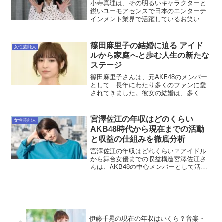
小寺真理は、その明るいキャラクターと
鋭いユーモアセンスで日本のエンターテ
インメント業界で活躍しているお笑いタ
レントです。彼女の収入は多岐にわた
り、その活動範囲はお笑いだけでなく、
さまざまな分野に広がっています。本記
篠田麻里子の結婚に迫る アイド
女性芸能人
事では、小寺真理の収入源に...
ルから家庭へと歩む人生の新たな
ステージ
篠田麻里子さんは、元AKB48のメンバー
として、長年にわたり多くのファンに愛
されてきました。彼女の結婚は、多くの
人々にとって驚きと喜びをもたらすニュ
ースとなりました。今回は、篠田麻里子
さんの結婚について、その背景や今後の
宮澤佐江の年収はどのくらい
女性芸能人
展望を詳しく見ていき...
AKB48時代から現在までの活動
と収益の仕組みを徹底分析
宮澤佐江の年収はどれくらい？アイドル
から舞台女優までの収益構造宮澤佐江さ
んは、AKB48の中心メンバーとして活躍
し、その後はSNH48やSKE48でも活動し
ました。アイドル卒業後は、舞台女優と
しての道を歩み、現在も芸能界で活躍を
続けています...
伊藤千晃の現在の年収はいくら？音楽・