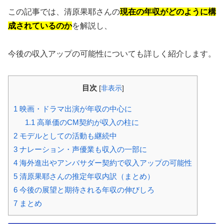
この記事では、清原果耶さんの
現在の年収がどのように構
成されているのか
を解説し、
今後の収入アップの可能性についても詳しく紹介します。
目次
[
非表示
]
1
映画・ドラマ出演が年収の中心に
1.1
高単価のCM契約が収入の柱に
2
モデルとしての活動も継続中
3
ナレーション・声優業も収入の一部に
4
海外進出やアンバサダー契約で収入アップの可能性
5
清原果耶さんの推定年収内訳（まとめ）
6
今後の展望と期待される年収の伸びしろ
7
まとめ