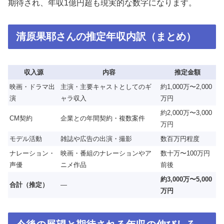
期待され、年収1億円超も現実的な数字になります。
清原果耶さんの推定年収内訳（まとめ）
収入源
内容
推定金額
映画・ドラマ出
主演・主要キャストとしてのギ
約1,000万〜2,000
演
ャラ収入
万円
約2,000万〜3,000
CM契約
企業との年間契約・複数案件
万円
モデル活動
雑誌や広告の出演・撮影
数百万円程度
ナレーション・
映画・番組のナレーションやア
数十万〜100万円
声優
ニメ作品
前後
約3,000万〜5,000
合計（推定）
—
万円