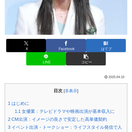
X
Facebook
はてブ
LINE
コピー
2025.04.10
目次
[
非表示
]
1
はじめに
1.1
女優業：テレビドラマや映画出演が基本収入に
2
CM出演：イメージの良さで安定した高単価契約
3
イベント出演・トークショー：ライフスタイル発信で人