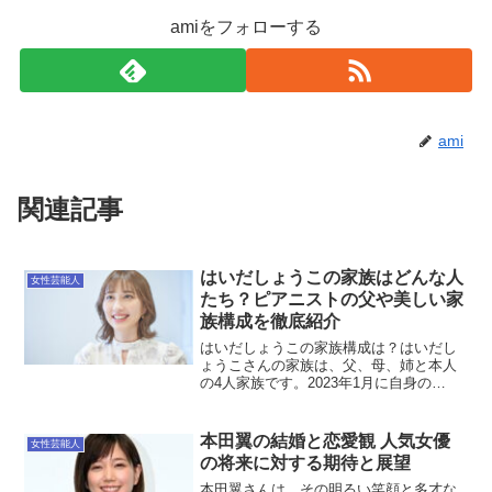
amiをフォローする
ami
関連記事
はいだしょうこの家族はどんな人
女性芸能人
たち？ピアニストの父や美しい家
族構成を徹底紹介
はいだしょうこの家族構成は？はいだし
ょうこさんの家族は、父、母、姉と本人
の4人家族です。2023年1月に自身の
Instagramで家族ショットを公開した際、
全員が美形で品のある家族として話題に
なりました。父親はピアニスト、母親は
本田翼の結婚と恋愛観 人気女優
女性芸能人
声楽家、そし...
の将来に対する期待と展望
本田翼さんは、その明るい笑顔と多才な