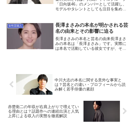
「日向坂46」のメンバーとして活躍し、
モデルやタレントとしても注目を集めて
います。アイドルの収入は、CDの売上や
ライブ出演料、グッズ販売の分配金、テ
レビ番組の出演料、雑誌モデルやCM契約
長澤まさみの本名が明かされる芸
女性芸能人
など多岐にわたりま...
名の由来とその影響に迫る
長澤まさみの本名と芸名の由来長澤まさ
みの本名は「長澤まさみ」です。実際に
は本名で活動している彼女ですが、その
背景には特別な意味があります。彼女の
本名が芸名として使われている理由は、
親しみやすさや覚えやすさを重視したた
めと言われています。長澤...
中川大志の本名に関する意外な事実と
は？芸名との違い・プロフィールから読
み解く若手俳優の素顔
赤楚衛二の年収が右肩上がりで増えてい
る理由とは？話題作への連続出演と人気
上昇による収入の実態を徹底解説