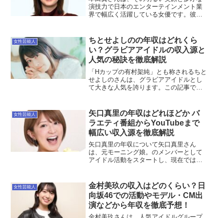
演技力で日本のエンターテインメント業
界で幅広く活躍している女優です。彼女
の結婚に関する話題や恋愛観について、
多くのファンが関心を寄せています。今
回は、本田翼さんの結婚に関する情報や
ちとせよしのの年収はどれくら
女性芸能人
彼女の考え方について詳し...
い？グラビアアイドルの収入源と
人気の秘訣を徹底解説
「Hカップの有村架純」とも称されるちと
せよしのさんは、グラビアアイドルとし
て大きな人気を誇ります。この記事で
は、彼女の年収や収入源について詳しく
解説します。ちとせよしのの年収は？ち
とせよしのさんの推定年収は、主にグラ
矢口真里の年収はどれほどか バ
女性芸能人
ビア活動やYouTube...
ラエティ番組からYouTubeまで
幅広い収入源を徹底解説
矢口真里の年収について矢口真里さん
は、元モーニング娘。のメンバーとして
アイドル活動をスタートし、現在ではバ
ラエティ番組やYouTubeなど、さまざま
なメディアで活躍しています。彼女の年
収は多岐にわたる収入源から成り立って
金村美玖の収入はどのくらい？日
女性芸能人
おり、その幅広い活動...
向坂46での活動やモデル・CM出
演などから年収を徹底予想！
金村美玖さんは、人気アイドルグループ