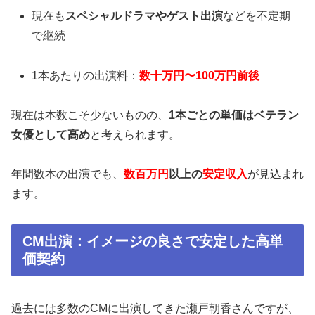
現在も
スペシャルドラマやゲスト出演
などを不定期
で継続
1本あたりの出演料：
数十万円〜100万円前後
現在は本数こそ少ないものの、
1本ごとの単価はベテラン
女優として高め
と考えられます。
年間数本の出演でも、
数百万円
以上の
安定収入
が見込まれ
ます。
CM出演：イメージの良さで安定した高単
価契約
過去には多数のCMに出演してきた瀬戸朝香さんですが、