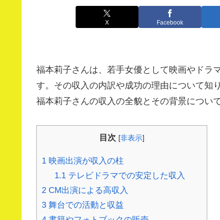
X
Facebook
福本莉子さんは、若手女優として映画やドラ
す。その収入の内訳や成功の理由について知
福本莉子さんの収入の全貌とその背景につい
目次
[
非表示
]
1
映画出演が収入の柱
1.1
テレビドラマでの安定した収入
2
CM出演による高収入
3
舞台での活動と収益
4
書籍やフォトブックの販売